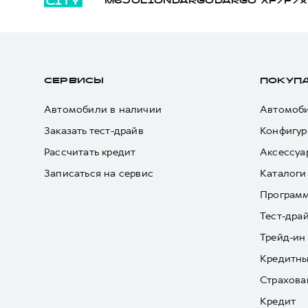
M6
JOLION
DARGO
DARGO Х
F7
F7x
СЕРВИСЫ
ПОКУП
Автомобили в наличии
Автомоби
Заказать тест-драйв
Конфигур
Рассчитать кредит
Аксессуа
Записаться на сервис
Каталоги
Програм
Тест-дра
Трейд-ин
Кредитны
Страхова
Кредит