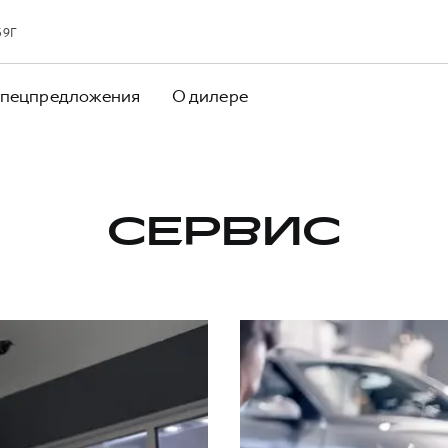
39Г
пецпредложения
О дилере
СЕРВИС