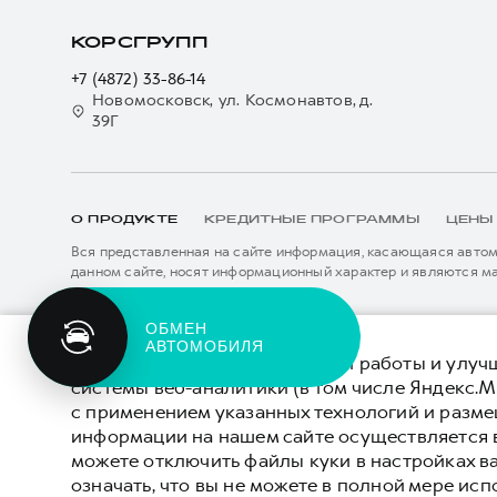
КОРСГРУПП
+7 (4872) 33-86-14
Новомосковск, ул. Космонавтов, д.
39Г
О ПРОДУКТЕ
КРЕДИТНЫЕ ПРОГРАММЫ
ЦЕНЫ
Вся представленная на сайте информация, касающаяся автомо
данном сайте, носят информационный характер и являются м
подробной информации просьба обращаться к ближайшему офиц
****На некоторых автомобилях HAVAL может отсутствовать с
Показать все
данном сайте информация может быть изменена в любое врем
ЗАПИСЬ НА
*5 лет поддержки включают 3 года гарантии и 2 года дополни
СЕРВИС
описанных в сервисной книжке владельца автомобиля и на да
Для обеспечения оптимальной работы и улучш
внесения изменений в гарантийную политику без предварител
системы веб-аналитики (в том числе Яндекс.М
© 2026 ООО «Грейт Волл Мотор Рус»
Политика
с применением указанных технологий и разм
© 2026 ООО «КОРС
информации на нашем сайте осуществляется 
НОВОМОСКОВСК»
можете отключить файлы куки в настройках в
означать, что вы не можете в полной мере исп