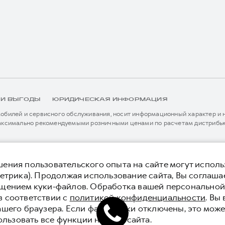
 И ВЫГОДЫ
ЮРИДИЧЕСКАЯ ИНФОРМАЦИЯ
билей и сервисного обслуживания, носит информационный характер и не
аксимально рекомендуемыми розничными ценами по расчетам дистрибью
иальному дилеру ООО «Грейт Волл Мотор Рус» либо по телефону Горячей 
истема / устройство вызова экстренных оперативных служб (блок ЭРА-
я без предварительного уведомления.
тельной сервисной поддержки. Информация в данном разделе носит озна
нной странице, приоритет отдается сведениям, указанным в сервисной к
ения пользовательского опыта на сайте могут исполь
ьного уведомления.
етрика). Продолжая использование сайта, Вы соглаша
 конфиденциальности
Юридическая информация
ещением куки-файлов. Обработка вашей персонально
в соответствии с
политикой конфиденциальности
. Вы
ашего браузера. Если файлы куки отключены, это може
ользовать все функции нашего сайта.