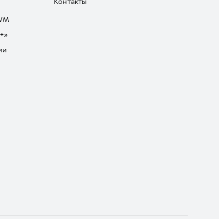
Контакты
GWM
+»
ии