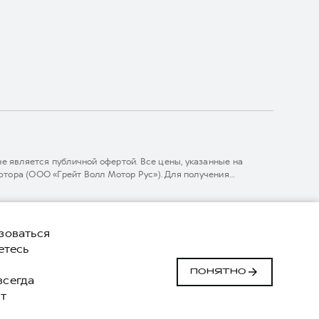
 является публичной офертой. Все цены, указанные на
тора (ООО «Грейт Волл Мотор Рус»). Для получения
линии 8 (800) 511-59-86, либо на сайте. Опубликованная на
ГЛОНАСС).
комительный характер. При наличии расхождений в условиях,
нижке. ООО «Грейт Волл Мотор Рус» оставляет за собой право
зоваться
етесь
Сделано в ПЕРКС
й
ПОНЯТНО
 всегда
т