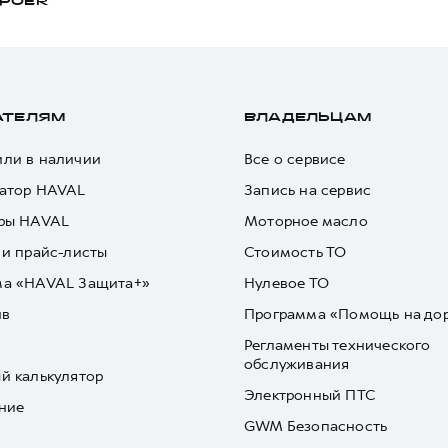
POER
АТЕЛЯМ
ВЛАДЕЛЬЦАМ
ли в наличии
Все о сервисе
атор HAVAL
Запись на сервис
ры HAVAL
Моторное масло
 и прайс-листы
Стоимость ТО
ма «HAVAL Защита+»
Нулевое ТО
йв
Программа «Помощь на до
Регламенты технического
обслуживания
й калькулятор
Электронный ПТС
ние
GWM Безопасность