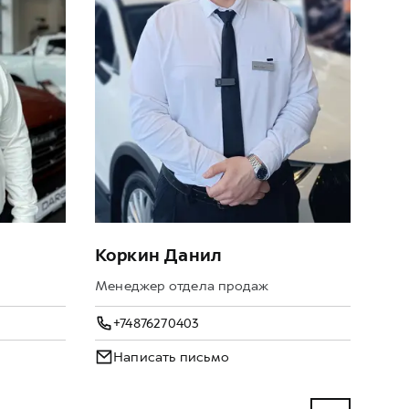
Коркин Данил
Му
Менеджер отдела продаж
Адм
+74876270403
+
Написать письмо
Н