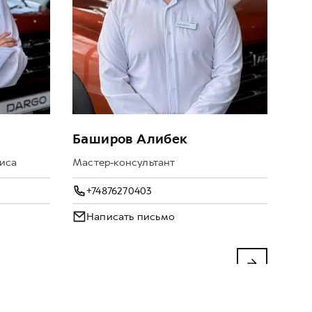
Баширов Алибек
Се
иса
Мастер-консультант
Мас
+74876270403
+
Написать письмо
Н