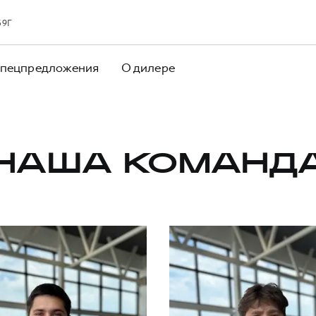
39Г
пецпредложения
О дилере
НАША КОМАНД