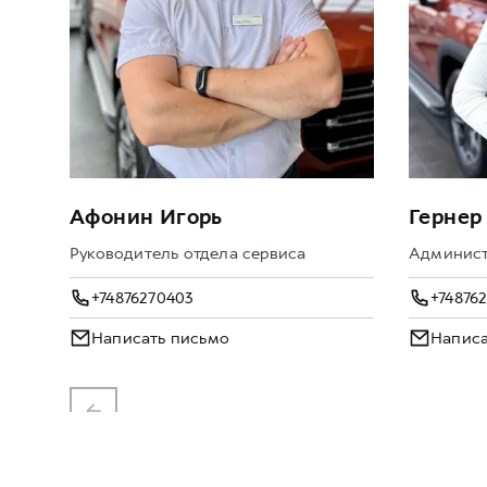
Афонин Игорь
Гернер
Руководитель отдела сервиса
Админист
+74876270403
+74876
Написать письмо
Написа