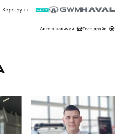
КорсГрупп
Авто в наличии
Тест-драйв
А