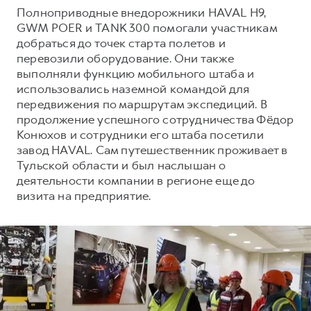
Сервис для корпоративных клиентов
Полноприводные внедорожники HAVAL H9,
HAVAL Лизинг
АКСЕССУАРЫ HAVAL
GWM POER и TANK 300 помогали участникам
добраться до точек старта полетов и
Автомобильные аксессуары
перевозили оборудование. Они также
АКСЕССУАРЫ HAVAL
Коллекция CITY
выполняли функцию мобильного штаба и
использовались наземной командой для
Автомобильные аксессуары
Коллекция Базовая
передвижения по маршрутам экспедиций. В
Коллекция CITY
Коллекция Детская
продолжение успешного сотрудничества Фёдор
Конюхов и сотрудники его штаба посетили
Коллекция Базовая
завод HAVAL. Сам путешественник проживает в
Коллекция Детская
Тульской области и был наслышан о
деятельности компании в регионе еще до
визита на предприятие.