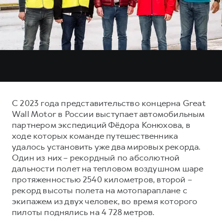
Тест-драйв
СЕРВИСНОЕ ОБСЛУЖИВАНИЕ
О дилере
Трейд-ин
Нулевое ТО
Наша команда
DARGO
DARGO X
Программа «Помощь на дороге»
Контакты
от 3 199 000 ₽
от 3 499 000 ₽
КРЕДИТ И СТРАХОВАНИЕ
Регламенты технического обслуживания
Кредитный калькулятор
Электронный ПТС
Страхование
С 2023 года представительство концерна Great
Кредит
ПОДДЕРЖКА
Wall Motor в России выступает автомобильным
F7
F7X
партнером экспедиций Фёдора Конюхова, в
GWM Безопасность
от 2 899 000 ₽
от 3 599 000 ₽
ходе которых команде путешественника
КОРПОРАТИВНЫМ КЛИЕНТАМ
Гарантия HAVAL
удалось установить уже два мировых рекорда.
Один из них – рекордный по абсолютной
Для малого бизнеса
Мобильное приложение GWM
дальности полет на тепловом воздушном шаре
Корпоративным клиентам
Программа «HAVAL Защита+»
протяженностью 2540 километров, второй –
рекорд высоты полета на мотопараплане с
Крупным корпоративным клиентам
Руководства по эксплуатации
POER
экипажем из двух человек, во время которого
от 3 449 000 ₽
Система управления автопарком
Подписки
пилоты поднялись на 4 728 метров.