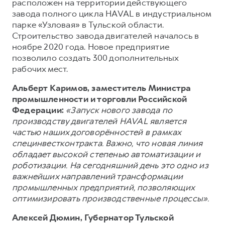
Сервис для корпоративных клиентов
расположен на территории действующего
завода полного цикла HAVAL в индустриальном
HAVAL Лизинг
АКСЕССУАРЫ HAVAL
парке «Узловая» в Тульской области.
Автомобильные аксессуары
Строительство завода двигателей началось в
ноябре 2020 года. Новое предприятие
АКСЕССУАРЫ HAVAL
Коллекция CITY
позволило создать 300 дополнительных
Автомобильные аксессуары
Коллекция Базовая
рабочих мест.
Коллекция CITY
Коллекция Детская
Альберт Каримов, заместитель Министра
промышленности и торговли Российской
Коллекция Базовая
Федерации:
«Запуск нового завода по
Коллекция Детская
производству двигателей HAVAL является
частью наших договорённостей в рамках
специнвестконтракта. Важно, что новая линия
обладает высокой степенью автоматизации и
роботизации. На сегодняшний день это одно из
важнейших направлений трансформации
промышленных предприятий, позволяющих
оптимизировать производственные процессы».
Алексей Дюмин, Губернатор Тульской