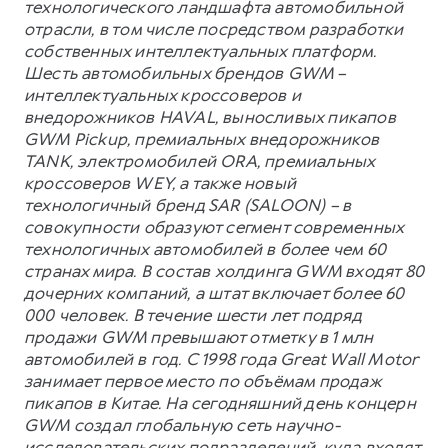
технологического ландшафта автомобильной
отрасли, в том числе посредством разработки
собственных интеллектуальных платформ.
Шесть автомобильных брендов GWM –
интеллектуальных кроссоверов и
внедорожников HAVAL, выносливых пикапов
GWM Pickup, премиальных внедорожников
TANK, электромобилей ORA, премиальных
кроссоверов WEY, а также новый
технологичный бренд SAR (SALOON) – в
совокупности образуют сегмент современных
технологичных автомобилей в более чем 60
странах мира. В состав холдинга GWM входят 80
дочерних компаний, а штат включает более 60
000 человек. В течение шести лет подряд
продажи GWM превышают отметку в 1 млн
автомобилей в год. С 1998 года Great Wall Motor
занимает первое место по объёмам продаж
пикапов в Китае. На сегодняшний день концерн
GWM создал глобальную сеть научно-
исследовательских подразделений, куда входят