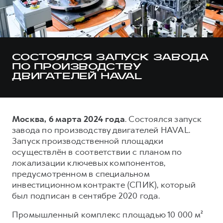
Тест-драйв
СЕРВИСНОЕ ОБСЛУЖИВАНИЕ
О дилере
Трейд-ин
Нулевое ТО
Наша команда
DARGO
DARGO X
Программа «Помощь на дороге»
Контакты
от 3 199 000 ₽
от 3 499 000 ₽
СОСТОЯЛСЯ ЗАПУСК ЗАВОДА
КРЕДИТ И СТРАХОВАНИЕ
Регламенты технического обслуживания
ПО ПРОИЗВОДСТВУ
ДВИГАТЕЛЕЙ HAVAL
Кредитный калькулятор
Электронный ПТС
Страхование
Кредит
ПОДДЕРЖКА
Москва, 6 марта 2024 года
. Состоялся запуск
F7
F7X
GWM Безопасность
завода по производству двигателей HAVAL.
от 2 899 000 ₽
от 3 599 000 ₽
Запуск производственной площадки
КОРПОРАТИВНЫМ КЛИЕНТАМ
Гарантия HAVAL
осуществлён в соответствии с планом по
Для малого бизнеса
Мобильное приложение GWM
локализации ключевых компонентов,
предусмотренном в специальном
Корпоративным клиентам
Программа «HAVAL Защита+»
инвестиционном контракте (СПИК), который
Крупным корпоративным клиентам
Руководства по эксплуатации
был подписан в сентябре 2020 года.
POER
от 3 449 000 ₽
Система управления автопарком
Подписки
Промышленный комплекс площадью 10 000 м²