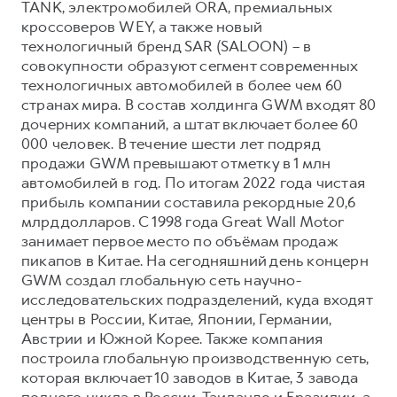
TANK, электромобилей ORA, премиальных
кроссоверов WEY, а также новый
технологичный бренд SAR (SALOON) – в
совокупности образуют сегмент современных
технологичных автомобилей в более чем 60
странах мира. В состав холдинга GWM входят 80
дочерних компаний, а штат включает более 60
000 человек. В течение шести лет подряд
продажи GWM превышают отметку в 1 млн
автомобилей в год. По итогам 2022 года чистая
прибыль компании составила рекордные 20,6
млрд долларов. С 1998 года Great Wall Motor
занимает первое место по объёмам продаж
пикапов в Китае. На сегодняшний день концерн
GWM создал глобальную сеть научно-
исследовательских подразделений, куда входят
центры в России, Китае, Японии, Германии,
Австрии и Южной Корее. Также компания
построила глобальную производственную сеть,
которая включает 10 заводов в Китае, 3 завода
полного цикла в России, Таиланде и Бразилии, а