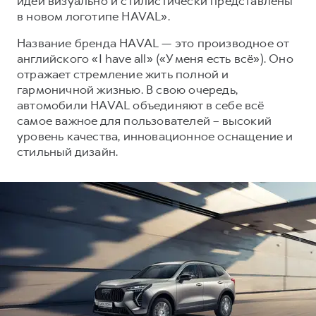
идеи визуально и стилистически представлены
Сервис для корпоративных клиентов
в новом логотипе HAVAL».
HAVAL Лизинг
АКСЕССУАРЫ HAVAL
Название бренда HAVAL — это производное от
Автомобильные аксессуары
английского «I have all» («У меня есть всё»). Оно
АКСЕССУАРЫ HAVAL
Коллекция CITY
отражает стремление жить полной и
гармоничной жизнью. В свою очередь,
Автомобильные аксессуары
Коллекция Базовая
автомобили HAVAL объединяют в себе всё
Коллекция CITY
Коллекция Детская
самое важное для пользователей – высокий
уровень качества, инновационное оснащение и
Коллекция Базовая
стильный дизайн.
Коллекция Детская