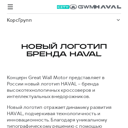
КорсГрупп
НОВЫЙ ЛОГОТИП
БРЕНДА HAVAL
Модели
Покупателям
Владельцам
Спецпредложения
О дилере
Концерн Great Wall Motor представляет в
ВЫБОР И ПОКУПКА
СЕРВИС
СПЕЦПРЕДЛОЖЕНИЯ
БРЕНД HAVAL
России новый логотип HAVAL – бренда
высокотехнологичных кроссоверов и
Автомобили в наличии
Все о сервисе
Покупателям
О бренде
интеллектуальных внедорожников.
Конфигуратор HAVAL
Запись на сервис
Владельцам
Новости
Новый логотип отражает динамику развития
M6
Аксессуары HAVAL
Моторное масло
О GWM
JOLION
HAVAL, подчеркивая технологичность и
от 2 049 000 ₽
от 2 049 000 ₽
Каталоги и прайс-листы
Стоимость ТО
инновационность. Благодаря уникальному
типографическому решению с помощью
Программа «HAVAL Защита+»
ИНФОРМАЦИЯ О ДИЛЕРЕ