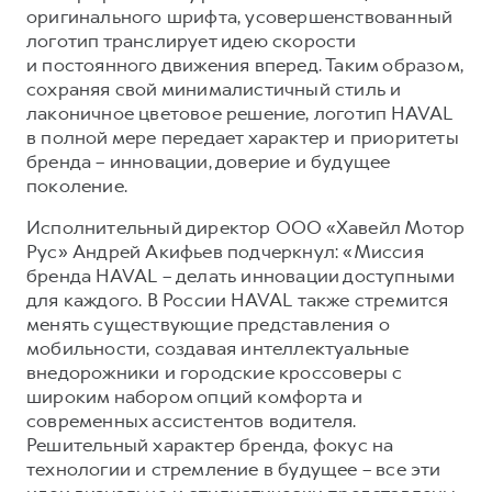
оригинального шрифта, усовершенствованный
Тест-драйв
СЕРВИСНОЕ ОБСЛУЖИВАНИЕ
О дилере
логотип транслирует идею скорости
и постоянного движения вперед. Таким образом,
Трейд-ин
Нулевое ТО
Наша команда
сохраняя свой минималистичный стиль и
DARGO
DARGO X
Программа «Помощь на дороге»
Контакты
лаконичное цветовое решение, логотип HAVAL
от 3 199 000 ₽
от 3 499 000 ₽
в полной мере передает характер и приоритеты
КРЕДИТ И СТРАХОВАНИЕ
Регламенты технического обслуживания
бренда – инновации, доверие и будущее
Кредитный калькулятор
Электронный ПТС
поколение.
Страхование
Исполнительный директор ООО «Хавейл Мотор
Кредит
ПОДДЕРЖКА
Рус» Андрей Акифьев подчеркнул: «Миссия
F7
F7X
бренда HAVAL – делать инновации доступными
GWM Безопасность
от 2 899 000 ₽
от 3 599 000 ₽
для каждого. В России HAVAL также стремится
КОРПОРАТИВНЫМ КЛИЕНТАМ
Гарантия HAVAL
менять существующие представления о
мобильности, создавая интеллектуальные
Для малого бизнеса
Мобильное приложение GWM
внедорожники и городские кроссоверы с
Корпоративным клиентам
Программа «HAVAL Защита+»
широким набором опций комфорта и
современных ассистентов водителя.
Крупным корпоративным клиентам
Руководства по эксплуатации
POER
Решительный характер бренда, фокус на
от 3 449 000 ₽
Система управления автопарком
Подписки
технологии и стремление в будущее – все эти