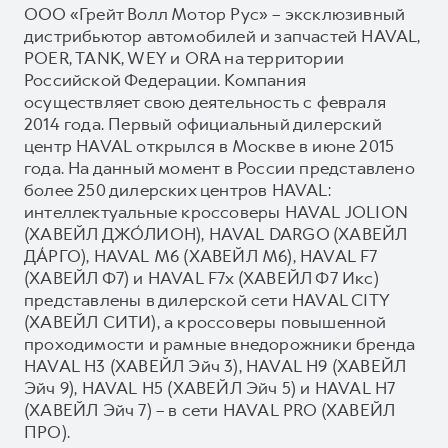
ООО «Грейт Волл Мотор Рус» – эксклюзивный
дистрибьютор автомобилей и запчастей HAVAL,
POER, TANK, WEY и ORA на территории
Российской Федерации. Компания
осуществляет свою деятельность с февраля
2014 года. Первый официальный дилерский
центр HAVAL открылся в Москве в июне 2015
года. На данный момент в России представлено
более 250 дилерских центров HAVAL:
интеллектуальные кроссоверы HAVAL JOLION
(ХАВЕЙЛ ДЖО́ЛИОН), HAVAL DARGO (ХАВЕЙЛ
ДА́РГО), HAVAL М6 (ХАВЕЙЛ M6), HAVAL F7
(ХАВЕЙЛ Ф7) и HAVAL F7x (ХАВЕЙЛ Ф7 Икс)
представлены в дилерской сети HAVAL CITY
(ХАВЕЙЛ СИТИ), а кроссоверы повышенной
проходимости и рамные внедорожники бренда
HAVAL H3 (ХАВЕЙЛ Эйч 3), HAVAL H9 (ХАВЕЙЛ
Эйч 9), HAVAL H5 (ХАВЕЙЛ Эйч 5) и HAVAL H7
(ХАВЕЙЛ Эйч 7) – в сети HAVAL PRO (ХАВЕЙЛ
ПРО).