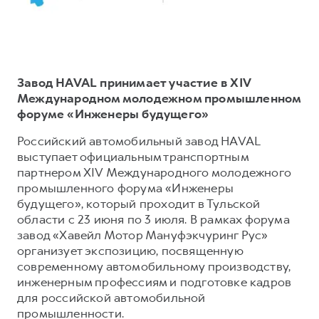
Тест-драйв
СЕРВИСНОЕ ОБСЛУЖИВАНИЕ
О дилере
Трейд-ин
Нулевое ТО
Наша команда
DARGO
DARGO X
Программа «Помощь на дороге»
Контакты
от 3 199 000 ₽
от 3 499 000 ₽
Завод HAVAL принимает участие в XIV
КРЕДИТ И СТРАХОВАНИЕ
Регламенты технического обслуживания
Международном молодежном промышленном
форуме «Инженеры будущего»
Кредитный калькулятор
Электронный ПТС
Страхование
Российский автомобильный завод HAVAL
выступает официальным транспортным
Кредит
ПОДДЕРЖКА
партнером XIV Международного молодежного
F7
F7X
GWM Безопасность
от 2 899 000 ₽
от 3 599 000 ₽
промышленного форума «Инженеры
будущего», который проходит в Тульской
КОРПОРАТИВНЫМ КЛИЕНТАМ
Гарантия HAVAL
области с 23 июня по 3 июля. В рамках форума
Для малого бизнеса
Мобильное приложение GWM
завод «Хавейл Мотор Мануфэкчуринг Рус»
организует экспозицию, посвященную
Корпоративным клиентам
Программа «HAVAL Защита+»
современному автомобильному производству,
Крупным корпоративным клиентам
Руководства по эксплуатации
инженерным профессиям и подготовке кадров
POER
для российской автомобильной
от 3 449 000 ₽
Система управления автопарком GWM Fleet
Подписки
промышленности.