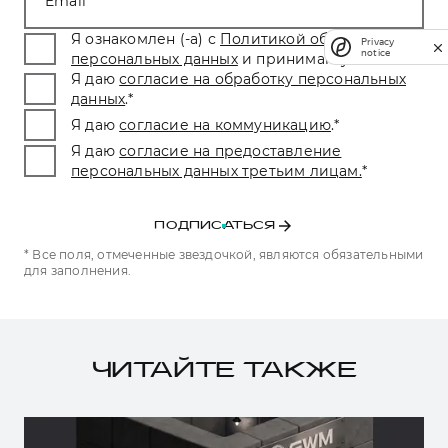
Email
Я ознакомлен (-а) с
Политикой обработки
Privacy
notice
персональных данных
и принимаю условия.
*
Я даю
согласие на обработку персональных
данных
.
*
Я даю
согласие на коммуникацию
.
*
Я даю
согласие на предоставление
персональных данных третьим лицам.
*
ПОДПИСАТЬСЯ
* Все поля, отмеченные звездочкой, являются обязательными
для заполнения.
ЧИТАЙТЕ ТАКЖЕ