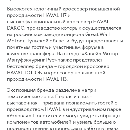
Сервис для корпоративных клиентов
Высокотехнологичный кроссовер повышенной
HAVAL Лизинг
АКСЕССУАРЫ HAVAL
проходимости HAVAL H7 и
Автомобильные аксессуары
высокофункциональный кроссовер HAVAL
DARGO, производство которых осуществляется
АКСЕССУАРЫ HAVAL
Коллекция CITY
на российском заводе концерна Great Wall
Автомобильные аксессуары
Коллекция Базовая
Motor в Тульской области, будут предоставлены
почетным гостям и участникам форума в
Коллекция CITY
Коллекция Детская
качестве трансфера. На стенде «Хавейл Мотор
Коллекция Базовая
Мануфэкчуринг Рус» также представлен
бестселлер бренда – городской кроссовер
Коллекция Детская
HAVAL JOLION и кроссовер повышенной
проходимости HAVAL H3.
Экспозиция бренда разделена на три
тематические зоны. Первая из них –
выставочная – призвана познакомить гостей с
производством HAVAL в индустриальном парке
«Узловая». Посетители смогут увидеть образцы
компонентов автомобилей и узнать больше о
производственных процессах и работе в цехах