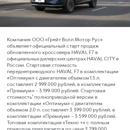
Тест-драйв
СЕРВИСНОЕ ОБСЛУЖИВАНИЕ
О дилере
Трейд-ин
Нулевое ТО
Наша команда
DARGO
DARGO X
Программа «Помощь на дороге»
Контакты
от 3 199 000 ₽
от 3 499 000 ₽
КРЕДИТ И СТРАХОВАНИЕ
Регламенты технического обслуживания
Компания ООО «Грейт Волл Мотор Рус»
объявляет официальный старт продаж
Кредитный калькулятор
Электронный ПТС
обновленного кроссовера HAVAL F7 в
Страхование
официальных дилерских центрах HAVAL CITY в
России. Стартовая стоимость
Кредит
ПОДДЕРЖКА
переднеприводного HAVAL F7 в комплектации
F7
F7X
GWM Безопасность
от 2 899 000 ₽
от 3 599 000 ₽
«Оптимум» с двигателем объемом 1.5 л.
составляет 2 999 000 рублей, в комплектации
КОРПОРАТИВНЫМ КЛИЕНТАМ
Гарантия HAVAL
«Премиум» – 3 199 000 рублей. Стартовая
Для малого бизнеса
Мобильное приложение GWM
стоимость¹ полноприводной версии в
Корпоративным клиентам
Программа «HAVAL Защита+»
комплектации «Оптимум» с двигателем
объемом 2.0 л. составляет 3 399 000 рублей, в
Крупным корпоративным клиентам
Руководства по эксплуатации
комплектации «Премиум» – 3 599 000 рублей.
POER
от 3 449 000 ₽
Система управления автопарком GWM Fleet
Подписки
Топовая комплектация «Техно +» с полным
приводом предлагается по цене 3 799 000