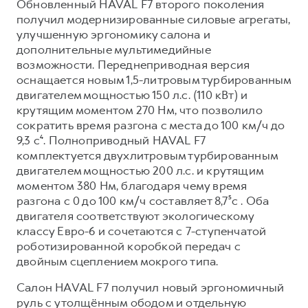
Обновленный HAVAL F7 второго поколения
получил модернизированные силовые агрегаты,
улучшенную эргономику салона и
дополнительные мультимедийные
возможности. Переднеприводная версия
оснащается новым 1,5-литровым турбированным
двигателем мощностью 150 л.с. (110 кВт) и
крутящим моментом 270 Нм, что позволило
сократить время разгона с места до 100 км/ч до
9,3 с⁴. Полноприводный HAVAL F7
комплектуется двухлитровым турбированным
двигателем мощностью 200 л.с. и крутящим
моментом 380 Нм, благодаря чему время
разгона с 0 до 100 км/ч составляет 8,7⁵с . Оба
двигателя соответствуют экологическому
классу Евро-6 и сочетаются с 7-ступенчатой
роботизированной коробкой передач с
двойным сцеплением мокрого типа.
Салон HAVAL F7 получил новый эргономичный
руль с утолщённым ободом и отдельную