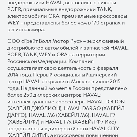
внедорожники HAVAL, выносливые пикапы
POER, премиальные внедорожники TANK,
электромобили ORA, премиальные кроссоверы
WEY – представлены более чем в 170 странах и
регионах мира.
ООО «Грейт Волл Мотор Рус» – эксклюзивный
дистрибьютор автомобилей и запчастей HAVAL,
POER, TANK, WEY и ORA на территории
Российской Федерации. Компания
осуществляет свою деятельность с февраля
2014 года. Первый официальный дилерский
центр HAVAL открылся в Москве в июне 2015
года. На данный момент в России представлено
более 250 дилерских центров HAVAL:
интеллектуальные кроссоверы HAVAL JOLION
(ХАВЕЙЛ ДЖО́ЛИОН), HAVAL DARGO (ХАВЕЙЛ
ДА́РГО), HAVAL М6 (ХАВЕЙЛ M6), HAVAL F7
(ХАВЕЙЛ Ф7) и HAVAL F7x (ХАВЕЙЛ Ф7 Икс)
представлены в дилерской сети HAVAL CITY
(ХАВЕЙЛ СИТИ), а кроссоверы повышенной