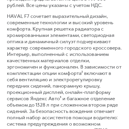
Сервис для корпоративных клиентов
рублей. Все цены указаны с учетом НДС.
HAVAL Лизинг
АКСЕССУАРЫ HAVAL
HAVAL F7 сочетает выразительный дизайн,
Автомобильные аксессуары
современные технологии и высокий уровень
комфорта. Крупная решетка радиатора с
АКСЕССУАРЫ HAVAL
Коллекция CITY
хромированными элементами, светодиодная
Автомобильные аксессуары
Коллекция Базовая
оптика и динамичный силуэт подчеркивают
Коллекция CITY
Коллекция Детская
характер современного городского кроссовера.
Интерьер, выполненный с использованием
Коллекция Базовая
качественных материалов отделки,
Коллекция Детская
эргономичен и функционален. В зависимости от
комплектации опции комфорта² включают в
себя вентиляцию и электрорегулировку
передних сидений, панорамную крышу,
проекционный дисплей, онлайн-платформу
сервисов Яндекс Авто³ и багажное отделение
объемом до 1328 л при сложенном втором ряде
сидений. За безопасность вождения отвечает
полный набор ассистентов помощи водителю:
система предупреждения о возможном