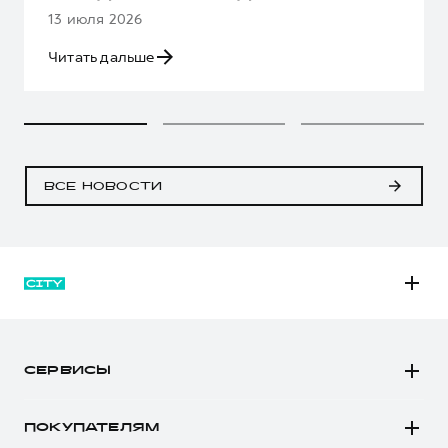
13 июля 2026
Читать дальше
ВСЕ НОВОСТИ
M6
JOLION
СЕРВИСЫ
DARGO
Автомобили в наличии
DARGO Х
ПОКУПАТЕЛЯМ
Заказать тест-драйв
F7